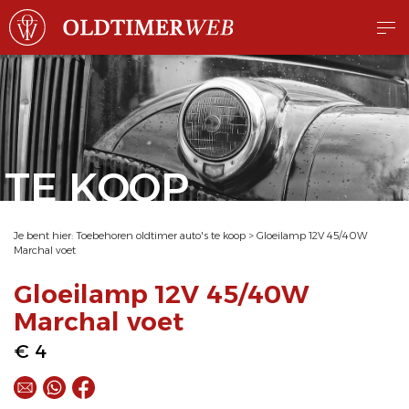
TE KOOP
Je bent hier:
Toebehoren oldtimer auto's te koop
>
Gloeilamp 12V 45/40W
Marchal voet
Gloeilamp 12V 45/40W
Marchal voet
€ 4