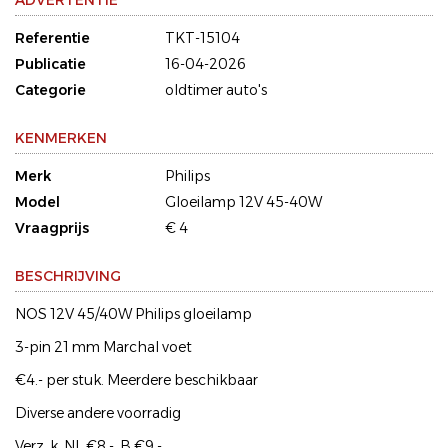
ADVERTENTIE
Referentie
TKT-15104
Publicatie
16-04-2026
Categorie
oldtimer auto's
KENMERKEN
Merk
Philips
Model
Gloeilamp 12V 45-40W
Vraagprijs
€ 4
BESCHRIJVING
NOS 12V 45/40W Philips gloeilamp
3-pin 21 mm Marchal voet
€4.- per stuk. Meerdere beschikbaar
Diverse andere voorradig
Verz. k. NL €8.-. B €9.-