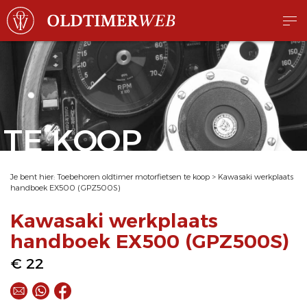
TE KOOP
Je bent hier:
Toebehoren oldtimer motorfietsen te koop
>
Kawasaki werkplaats
handboek EX500 (GPZ500S)
Kawasaki werkplaats
handboek EX500 (GPZ500S)
€ 22