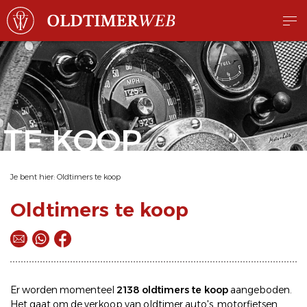
TE KOOP
Je bent hier:
Oldtimers te koop
Oldtimers te koop
Er worden momenteel
2138 oldtimers te koop
aangeboden.
Het gaat om de
verkoop
van oldtimer
auto's
,
motorfietsen
,