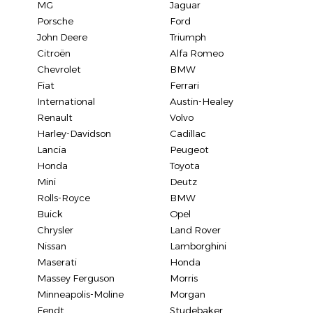
MG
Jaguar
Porsche
Ford
John Deere
Triumph
Citroën
Alfa Romeo
Chevrolet
BMW
Fiat
Ferrari
International
Austin-Healey
Renault
Volvo
Harley-Davidson
Cadillac
Lancia
Peugeot
Honda
Toyota
Mini
Deutz
Rolls-Royce
BMW
Buick
Opel
Chrysler
Land Rover
Nissan
Lamborghini
Maserati
Honda
Massey Ferguson
Morris
Minneapolis-Moline
Morgan
Fendt
Studebaker