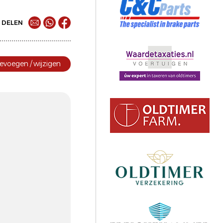
DELEN
evoegen / wijzigen