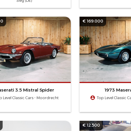
Sieg (DE)
00
€ 169.000
serati 3.5 Mistral Spider
1973 Masera
p Level Classic Cars - Moordrecht
Top Level Classic 
€ 12.500