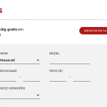
s
edig gratis
een
advertentie to
.
MERK
MODEL
BOUWJAAR
PRIJS (€)
-
-
REGIO VERKOPER