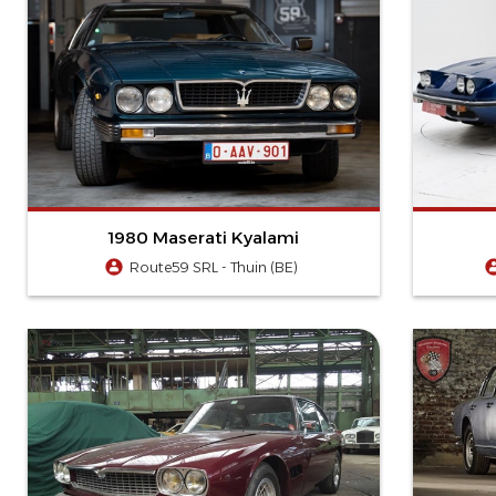
1980 Maserati Kyalami
Route59 SRL - Thuin (BE)