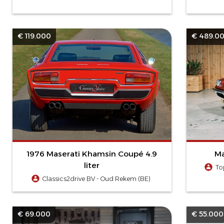
€ 119.000
€ 489.0
1976 Maserati Khamsin Coupé 4.9
Ma
liter
To
Classics2drive BV - Oud Rekem (BE)
€ 69.000
€ 55.000