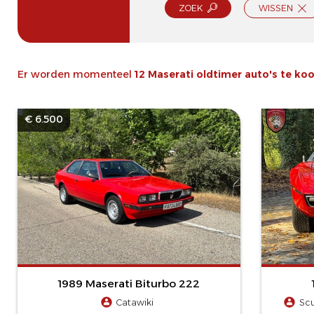
ZOEK
WISSEN
Er worden momenteel
12 Maserati oldtimer auto's te ko
€ 6.500
1989 Maserati Biturbo 222
Catawiki
Scu