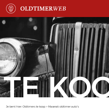
TE KO
Je bent hier:
Oldtimers te koop
>
Maserati oldtimer auto's