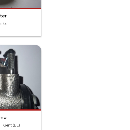
ter
ickx
mp
 - Gent (BE)