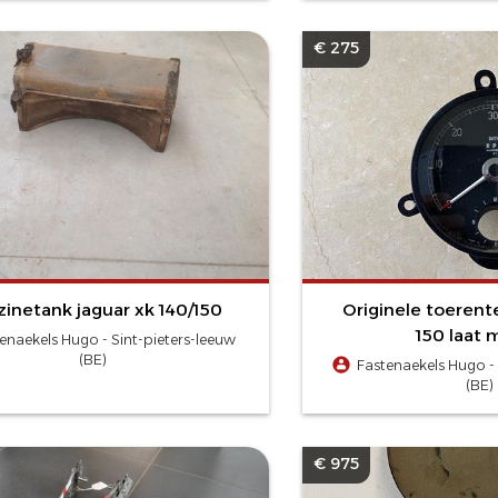
€ 275
inetank jaguar xk 140/150
Originele toerente
150 laat 
enaekels Hugo - Sint-pieters-leeuw
(BE)
Fastenaekels Hugo - 
(BE)
€ 975