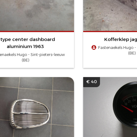
-type center dashboard
Kofferklep ja
aluminium 1963
Fastenaekels Hugo - 
(BE)
enaekels Hugo - Sint-pieters-leeuw
(BE)
€ 40