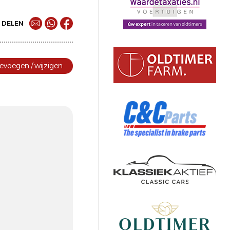
DELEN
evoegen / wijzigen