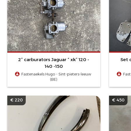
2” carburators Jaguar “ xk” 120 -
Set 
140 -150
Fastenaekels Hugo - Sint-pieters-leeuw
Fast
(BE)
€ 220
€ 450