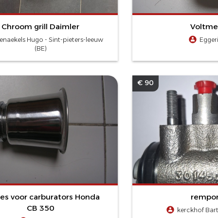
Chroom grill Daimler
Voltme
enaekels Hugo - Sint-pieters-leeuw
Egger
(BE)
€ 90
jes voor carburators Honda
rempo
CB 350
kerckhof Bart