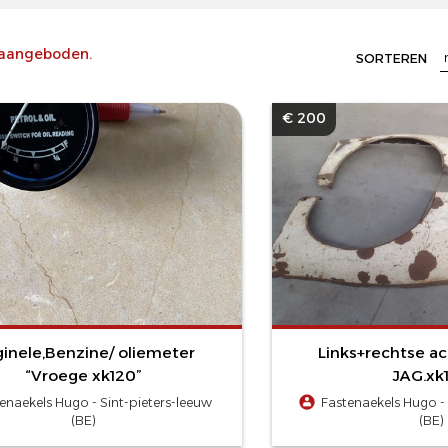
aangeboden.
SORTEREN
€ 200
ginele,Benzine/ oliemeter
Links+rechtse ac
“Vroege xk120”
JAG.xk
enaekels Hugo - Sint-pieters-leeuw
Fastenaekels Hugo - 
(BE)
(BE)