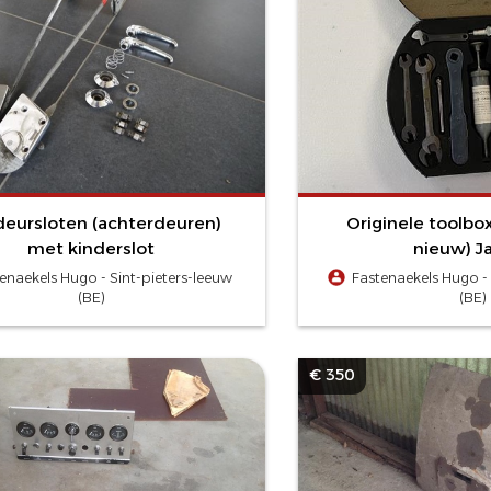
deursloten (achterdeuren)
Originele toolbox
met kinderslot
nieuw) J
enaekels Hugo - Sint-pieters-leeuw
Fastenaekels Hugo - 
(BE)
(BE)
€ 350