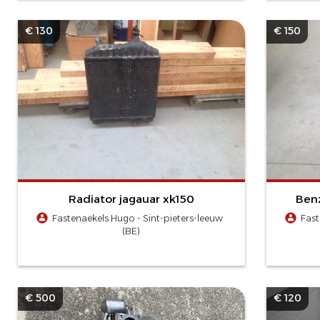
€ 130
€ 150
Radiator jagauar xk150
Benz
Fastenaekels Hugo - Sint-pieters-leeuw
Fast
(BE)
€ 500
€ 120