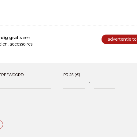
edig gratis
een
advertentie to
en, accessoires,
TREFWOORD
PRIJS (€)
-