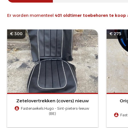
Er worden momenteel
401 oldtimer toebehoren te koop
€ 300
€ 275
Zetelovertrekken (covers) nieuw
Ori
Fastenaekels Hugo - Sint-pieters-leeuw
(BE)
Fast