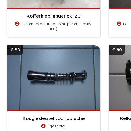
Kofferklep jaguar xk 120
Fastenaekels Hugo - Sint-pieters-leeuw
Fast
(BE)
€ 80
€ 60
Bougiesleutel voor porsche
Kelk
Eggerickx