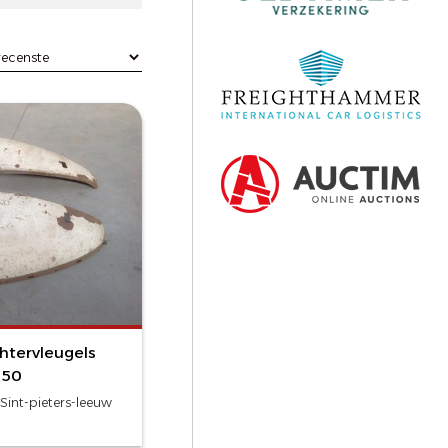
htervleugels
150
Sint-pieters-leeuw