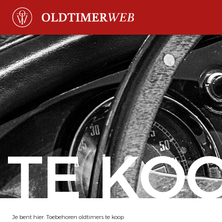
TE KO
Je bent hier:
Toebehoren oldtimers te koop