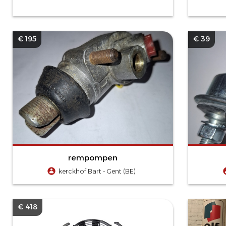
€ 195
€ 39
rempompen
kerckhof Bart - Gent (BE)
€ 418