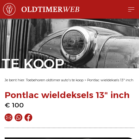
TE KOOP
Je bent hier:
Toebehoren oldtimer auto's te koop
>
Pontlac wieldeksels 13" inch
Pontlac wieldeksels 13" inch
€ 100