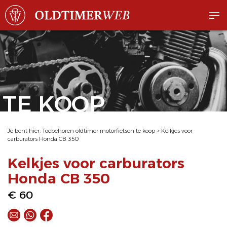
TE KOOP
Je bent hier:
Toebehoren oldtimer motorfietsen te koop
>
Kelkjes voor
carburators Honda CB 350
Kelkjes voor carburators
Honda CB 350
€ 60