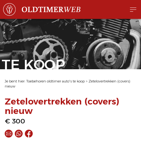
TE KOOP
Je bent hier:
Toebehoren oldtimer auto's te koop
>
Zetelovertrekken (covers)
nieuw
Zetelovertrekken (covers)
nieuw
€ 300