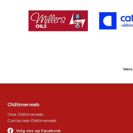
Wens 
Oldtimerweb
Over Oldtimerweb
Contacteer Oldtimerweb
Volg ons op Facebook