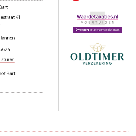
Bart
estraat 41
t
plannen
5624
l sturen
hof Bart