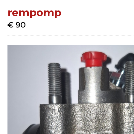
rempomp
€ 90