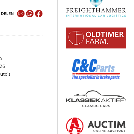
DELEN
4
26
uto's