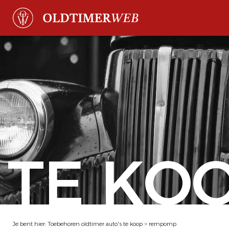
TE KO
Je bent hier:
Toebehoren oldtimer auto's te koop
>
rempomp