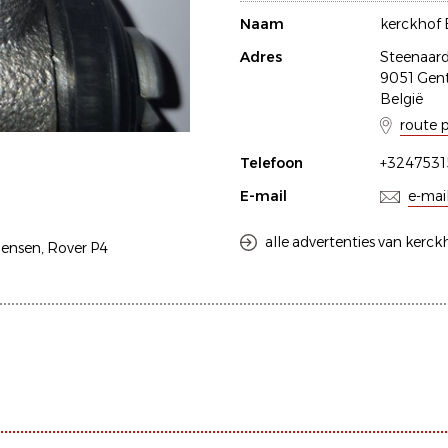
Naam
kerckhof 
Adres
Steenaard
9051 Gen
België
route 
Telefoon
+3247531
E-mail
e-mai
alle advertenties van kerck
Jensen, Rover P4