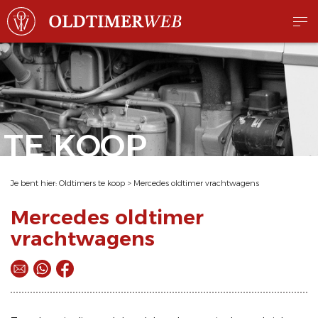
TE KOOP
Je bent hier:
Oldtimers te koop
>
Mercedes oldtimer vrachtwagens
Mercedes oldtimer
vrachtwagens