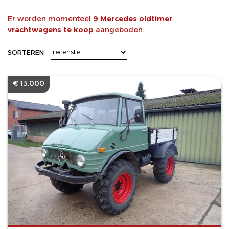
Er worden momenteel
9 Mercedes oldtimer
vrachtwagens te koop
aangeboden.
SORTEREN
€ 13.000