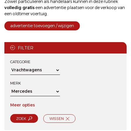
Zowel particulieren als handelaars kunnen in deze rubriek
volledig gratis
een
advertentie plaatsen
voor de
verkoop
van
een oldtimer voertuig.
advertentie toevoegen / wijzigen
FILTER
CATEGORIE
MERK
Meer opties
ZOEK
WISSEN