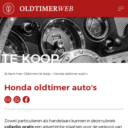
TE KOOP
Je bent hier:
Oldtimers te koop
>
Honda oldtimer auto's
Honda oldtimer auto's
Zowel particulieren als handelaars kunnen in deze rubriek
volledig gratis
een
advertentie plaatsen
voor de
verkoop
van