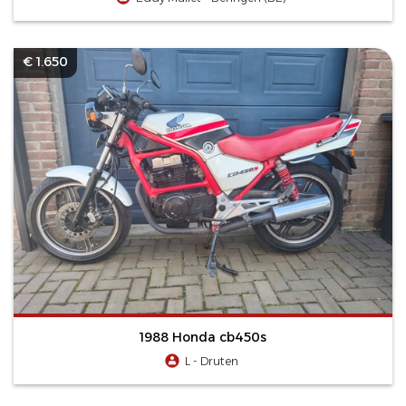
€ 1.650
1988 Honda cb450s
L - Druten