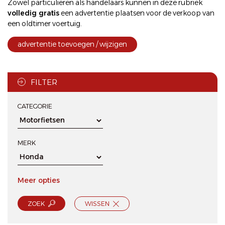
Zowel particulieren als handelaars kunnen in deze rubriek
volledig gratis
een
advertentie plaatsen
voor de
verkoop
van
een oldtimer voertuig.
advertentie toevoegen / wijzigen
FILTER
CATEGORIE
MERK
Meer opties
ZOEK
WISSEN