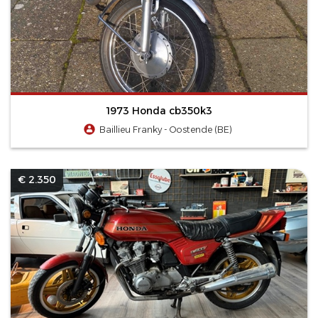
1973 Honda cb350k3
Baillieu Franky - Oostende (BE)
€ 2.350