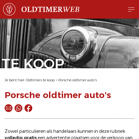
TE KOOP
Je bent hier:
Oldtimers te koop
>
Porsche oldtimer auto's
Porsche oldtimer auto's
Zowel particulieren als handelaars kunnen in deze rubriek
volledig gratis
een
advertentie plaatsen
voor de
verkoop
van