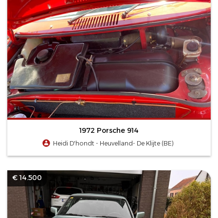
1972 Porsche 914
Heidi D'hondt - Heuvelland- De Klijte (BE)
€ 14.500