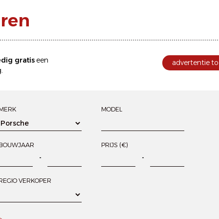
oren
edig gratis
een
advertentie to
.
MERK
MODEL
BOUWJAAR
PRIJS (€)
-
-
REGIO VERKOPER