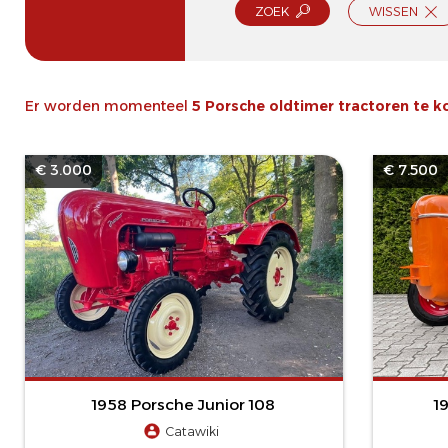
ZOEK
WISSEN
Er worden momenteel
5 Porsche oldtimer tractoren te 
€ 3.000
€ 7.500
1958 Porsche Junior 108
1
Catawiki