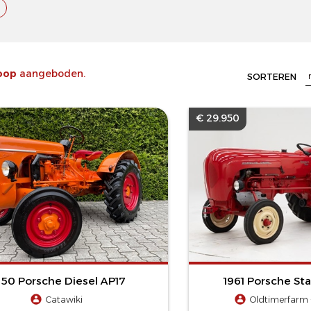
koop
aangeboden.
SORTEREN
€ 29.950
950 Porsche Diesel AP17
1961 Porsche St
Catawiki
Oldtimerfarm -