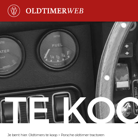
TE KO
Je bent hier:
Oldtimers te koop
>
Porsche oldtimer tractoren