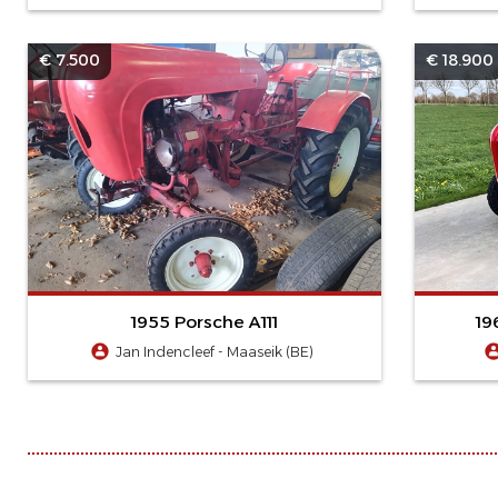
€ 7.500
€ 18.900
1955 Porsche A111
19
Jan Indencleef - Maaseik (BE)