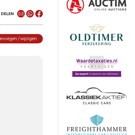
DELEN
evoegen / wijzigen