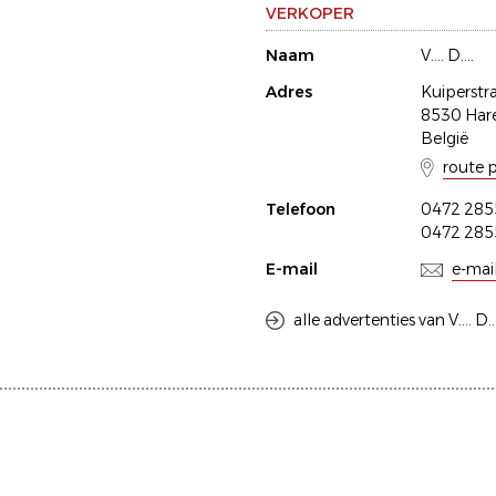
VERKOPER
Naam
V.... D....
Adres
Kuiperstr
8530 Har
België
route 
Telefoon
0472 285
0472 285
E-mail
e-mai
alle advertenties van V.... D...