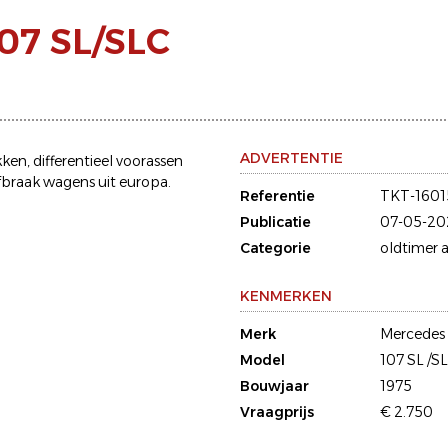
07 SL/SLC
ADVERTENTIE
ken, differentieel voorassen
fbraak wagens uit europa.
Referentie
TKT-1601
Publicatie
07-05-20
Categorie
oldtimer a
KENMERKEN
Merk
Mercedes
Model
107 SL /S
Bouwjaar
1975
Vraagprijs
€ 2.750