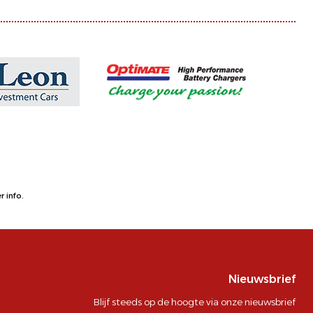
 info.
Nieuwsbrief
Blijf steeds op de hoogte via onze nieuwsbrief