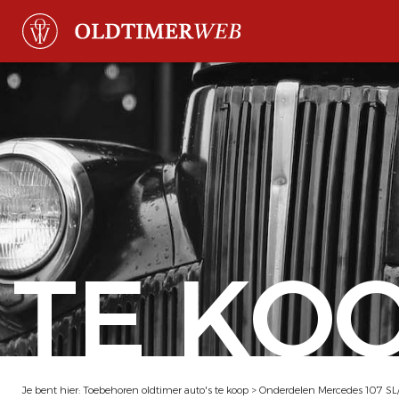
TE KO
Je bent hier:
Toebehoren oldtimer auto's te koop
>
Onderdelen Mercedes 107 SL