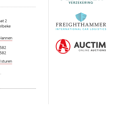
aat 2
elbeke
plannen
582
582
l sturen
.