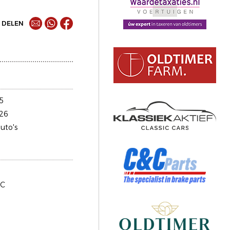
DELEN
5
26
uto's
LC