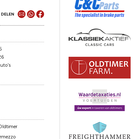
DELEN
5
26
uto's
Oldtimer
rmezzo