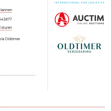
plannen
543877
l sturen
ola Oldtimer