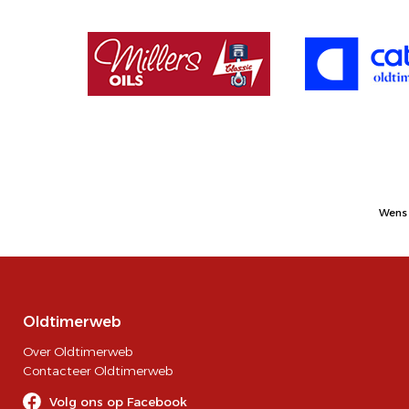
Wens 
Oldtimerweb
Over Oldtimerweb
Contacteer Oldtimerweb
Volg ons op Facebook