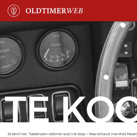
TE KO
Je bent hier:
Toebehoren oldtimer auto's te koop
>
Rear exhaust manifold Maser