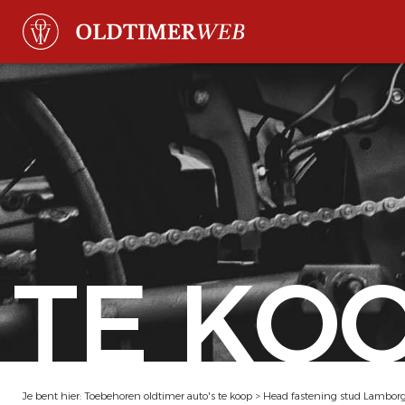
TE KO
Je bent hier:
Toebehoren oldtimer auto's te koop
>
Head fastening stud Lamborg