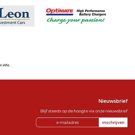
 info.
Nieuwsbrief
Blijf steeds op de hoogte via onze nieuwsbrief
inschrijven