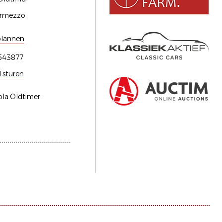
rmezzo
plannen
543877
l sturen
ola Oldtimer