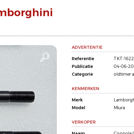
amborghini
ADVERTENTIE
Referentie
TKT-162
Publicatie
04-06-20
Categorie
oldtimer a
KENMERKEN
Merk
Lamborgh
Model
Miura
VERKOPER
Naam
Coppola 