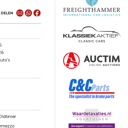
DELEN
6
26
uto's
Oldtimer
rmezzo