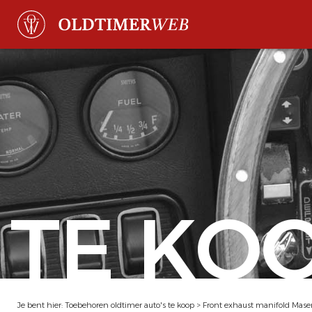
TE KO
Je bent hier:
Toebehoren oldtimer auto's te koop
>
Front exhaust manifold Mase