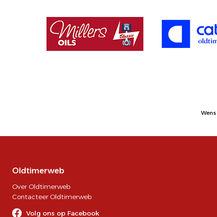
Wens 
Oldtimerweb
Over Oldtimerweb
Contacteer Oldtimerweb
Volg ons op Facebook