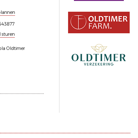
plannen
543877
l sturen
ola Oldtimer