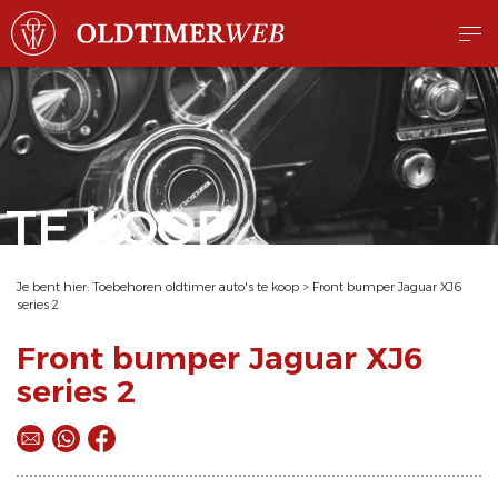
TE KOOP
Je bent hier:
Toebehoren oldtimer auto's te koop
>
Front bumper Jaguar XJ6
series 2
Front bumper Jaguar XJ6
series 2