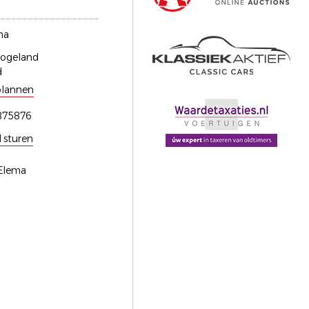
ma
ogeland
d
plannen
875876
l sturen
 Elema