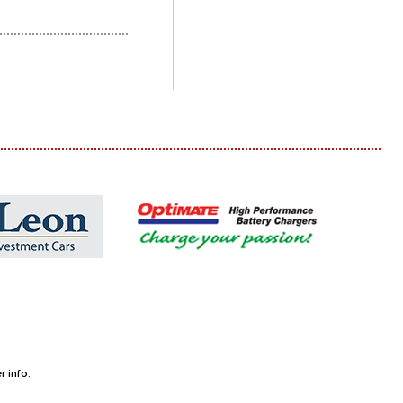
 info.