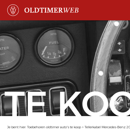
TE KO
Je bent hier:
Toebehoren oldtimer auto's te koop
>
Tellerkabel Mercedes-Benz 2