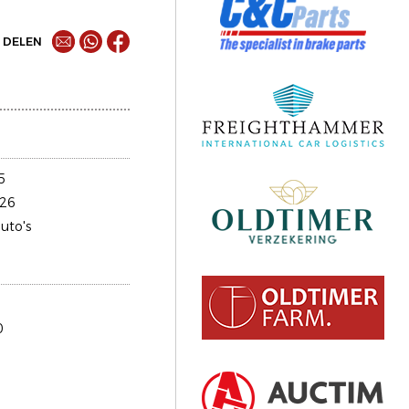
DELEN
5
26
uto's
0