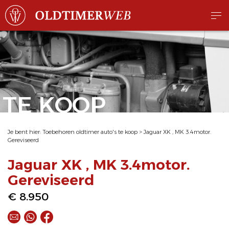
TE KOOP
Je bent hier:
Toebehoren oldtimer auto's te koop
>
Jaguar XK , MK 3.4motor.
Gereviseerd
Jaguar XK , MK 3.4motor.
Gereviseerd
€ 8.950