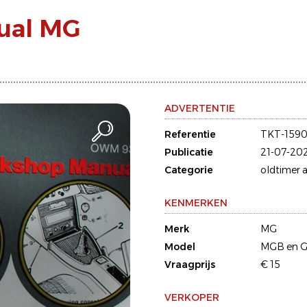
ual MG
ADVERTENTIE
Referentie
TKT-1590
Publicatie
21-07-20
Categorie
oldtimer a
KENMERKEN
Merk
MG
Model
MGB en 
Vraagprijs
€ 15
VERKOPER