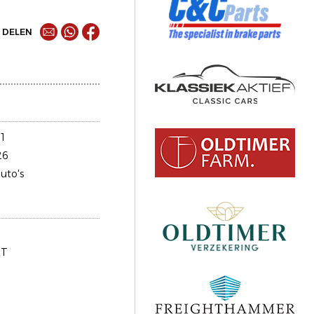
DELEN
1
26
uto's
GT