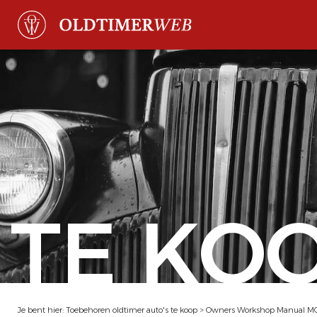
TE KO
Je bent hier:
Toebehoren oldtimer auto's te koop
>
Owners Workshop Manual M