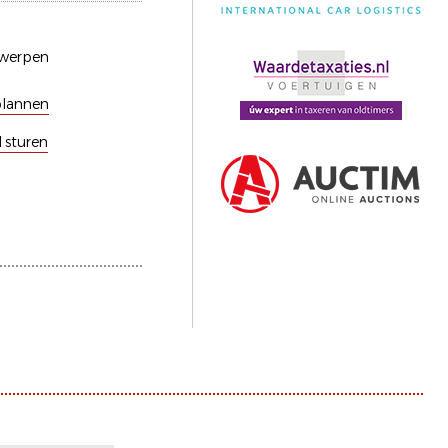
werpen
plannen
l sturen