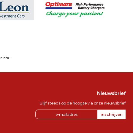
 info.
Nieuwsbrief
Blijf steeds op de hoogte via onze nieuwsbrief
inschrijven