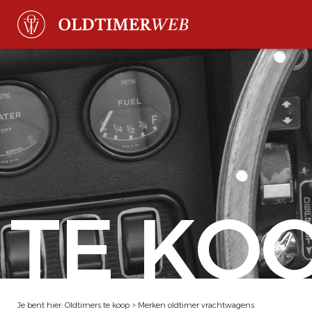
TE KO
Je bent hier:
Oldtimers te koop
>
Merken oldtimer vrachtwagens