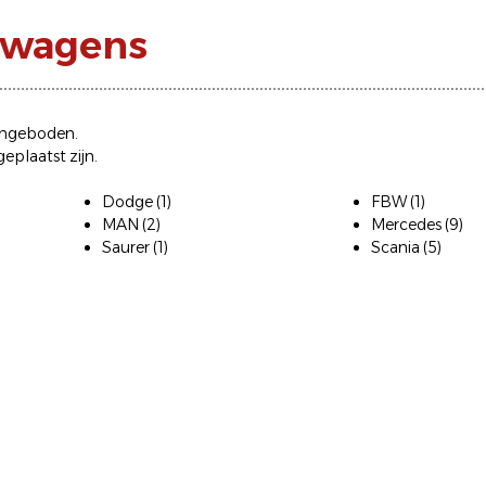
twagens
ngeboden.
eplaatst zijn.
Dodge
(1)
FBW
(1)
MAN
(2)
Mercedes
(9)
Saurer
(1)
Scania
(5)