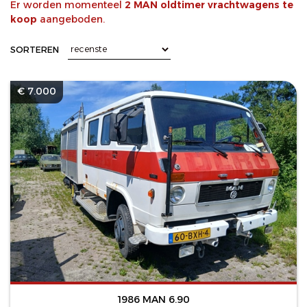
Er worden momenteel
2 MAN oldtimer vrachtwagens te
koop
aangeboden.
SORTEREN
€ 7.000
1986 MAN 6.90