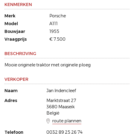
KENMERKEN
Merk
Porsche
Model
A111
Bouwjaar
1955
Vraagprijs
€ 7.500
BESCHRIJVING
Mooie originele traktor met originele ploeg
VERKOPER
Naam
Jan Indencleef
Adres
Marktstraat 27
3680 Maaseik
België
route plannen
Telefoon
0032 89 25 26 74