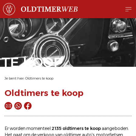
TE KOOP
Je bent hier:
Oldtimers te koop
Oldtimers te koop
Er worden momenteel
2135 oldtimers te koop
aangeboden.
Het gaat om de
verkoop
van oldtimer
auto's
,
motorfietsen
,