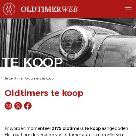
TE KOOP
Je bent hier:
Oldtimers te koop
Oldtimers te koop
Er worden momenteel
2175 oldtimers te koop
aangeboden.
Het gaat om de
verkoop
van oldtimer
auto's
,
motorfietsen
,