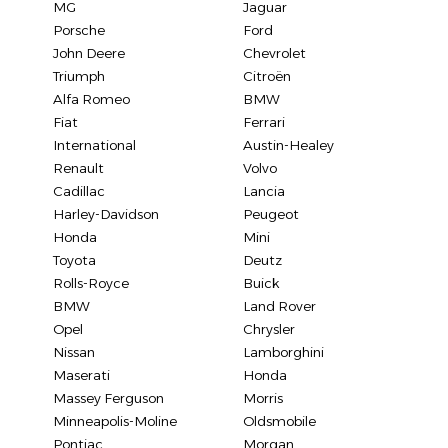
MG
Jaguar
Porsche
Ford
John Deere
Chevrolet
Triumph
Citroën
Alfa Romeo
BMW
Fiat
Ferrari
International
Austin-Healey
Renault
Volvo
Cadillac
Lancia
Harley-Davidson
Peugeot
Honda
Mini
Toyota
Deutz
Rolls-Royce
Buick
BMW
Land Rover
Opel
Chrysler
Nissan
Lamborghini
Maserati
Honda
Massey Ferguson
Morris
Minneapolis-Moline
Oldsmobile
Pontiac
Morgan