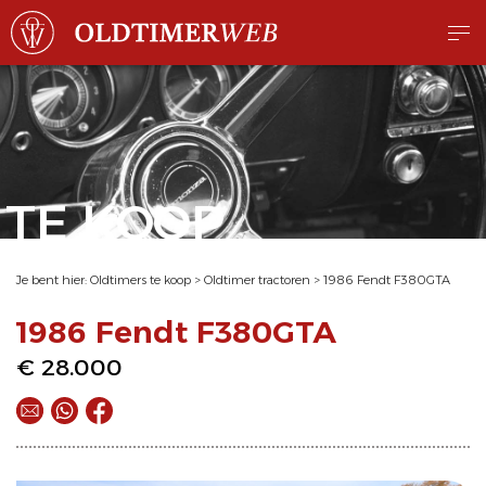
TE KOOP
Je bent hier:
Oldtimers te koop
>
Oldtimer tractoren
>
1986 Fendt F380GTA
1986 Fendt F380GTA
€ 28.000