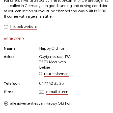
For sale is a Fendt 380GTA. The tool-carrier or Geräteträger as
it is called in Germany, is in good running and driving condition
as you can see on our youtube channel and was built in 1986.
It comes with a german title.
bezoek website
VERKOPER
Naam
Happy Old Iron
Adres
Guytjensstraat 17A
3670 Meeuwen
België
route plannen
Telefoon
0477 42 35 25
E-mail
e-mail sturen
alle advertenties van Happy Old Iron