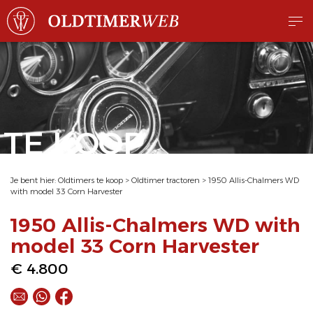
TE KOOP
Je bent hier:
Oldtimers te koop
>
Oldtimer tractoren
>
1950 Allis-Chalmers WD
with model 33 Corn Harvester
1950 Allis-Chalmers WD with
model 33 Corn Harvester
€ 4.800