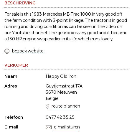
BESCHRIJVING
For sale is this 1983 Mercedes MB Trac 1000 in very good off
the farm condition with 3-point linkage. The tractor is in good
running and driving condition as can be seen in the video on
our Youtube channel. The gearbox is very good and it became
a 130 HP engine swap earlier in its life which runs lovely.
bezoek website
VERKOPER
Naam
Happy Old Iron
Adres
Guytjensstraat 17A
3670 Meeuwen
België
route plannen
Telefoon
0477 42 35 25
E-mail
e-mail sturen