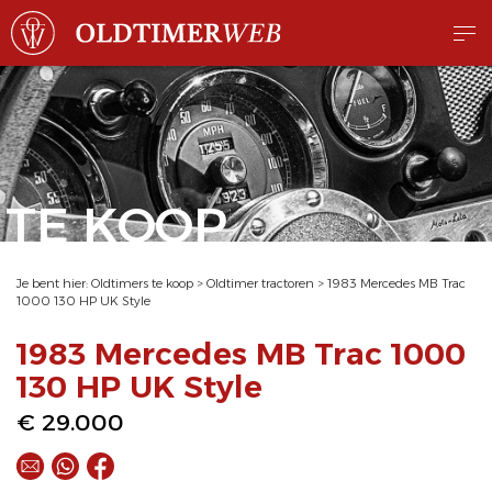
TE KOOP
Je bent hier:
Oldtimers te koop
>
Oldtimer tractoren
>
1983 Mercedes MB Trac
1000 130 HP UK Style
1983 Mercedes MB Trac 1000
130 HP UK Style
€ 29.000