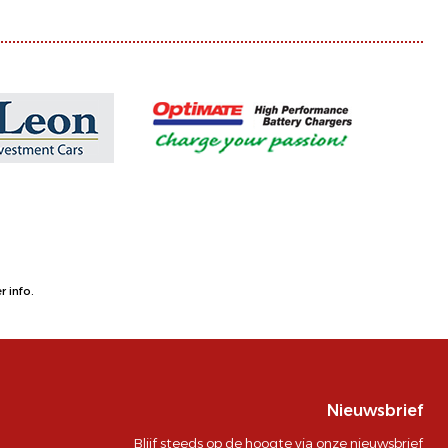
 info.
Nieuwsbrief
Blijf steeds op de hoogte via onze nieuwsbrief