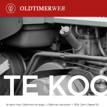
TE KO
Je bent hier:
Oldtimers te koop
>
Oldtimer tractoren
>
1954 John Deere 50