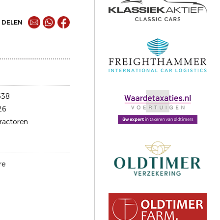
DELEN
638
26
tractoren
re