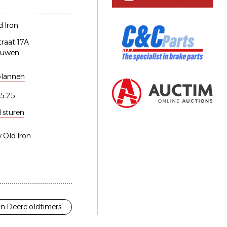
 Iron
traat 17A
euwen
plannen
5 25
l sturen
 Old Iron
n Deere oldtimers