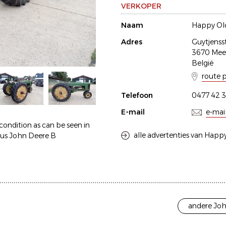
VERKOPER
Naam
Happy Old
Adres
Guytjenss
3670 Me
België
route 
Telefoon
0477 42 3
E-mail
e-mai
condition as can be seen in
alle advertenties van Happy
mous John Deere B
andere Joh