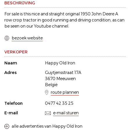
BESCHRIJVING
For sale is this nice and straight original 1950 John Deere A
row crop tractor in good running and driving condition, as can
be seen on our Youtube channel.
bezoek website
VERKOPER
Naam
Happy Old Iron
Adres
Guytjensstraat 17A
3670 Meeuwen
België
route plannen
Telefoon
0477 42 35 25
E-mail
e-mail sturen
alle advertenties van Happy Old Iron