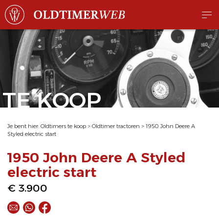
TE KOOP
Je bent hier:
Oldtimers te koop
>
Oldtimer tractoren
>
1950 John Deere A
Styled electric start
1950 John Deere A Styled
electric start
€ 3.900