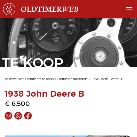
TE KOOP
Je bent hier:
Oldtimers te koop
>
Oldtimer tractoren
>
1938 John Deere B
1938 John Deere B
€ 6.500