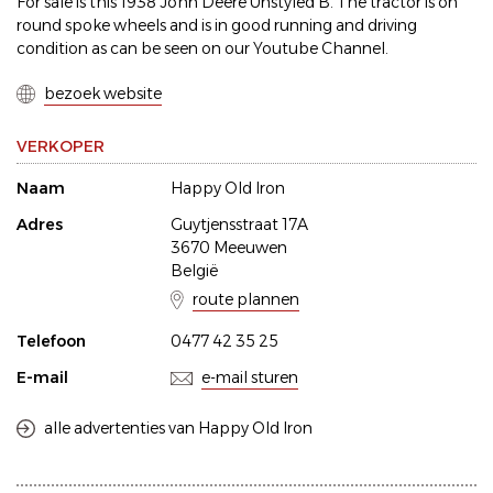
For sale is this 1938 John Deere Unstyled B. The tractor is on
round spoke wheels and is in good running and driving
condition as can be seen on our Youtube Channel.
bezoek website
VERKOPER
Naam
Happy Old Iron
Adres
Guytjensstraat 17A
3670 Meeuwen
België
route plannen
Telefoon
0477 42 35 25
E-mail
e-mail sturen
alle advertenties van Happy Old Iron