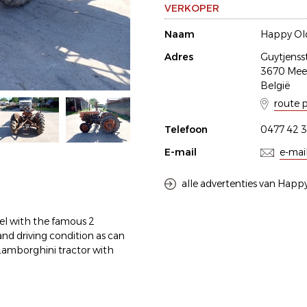
VERKOPER
Naam
Happy Old
Adres
Guytjenss
3670 Me
België
route 
Telefoon
0477 42 3
E-mail
e-mai
alle advertenties van Happy
del with the famous 2
and driving condition as can
 Lamborghini tractor with