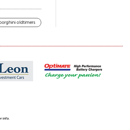
orghini oldtimers
 info.