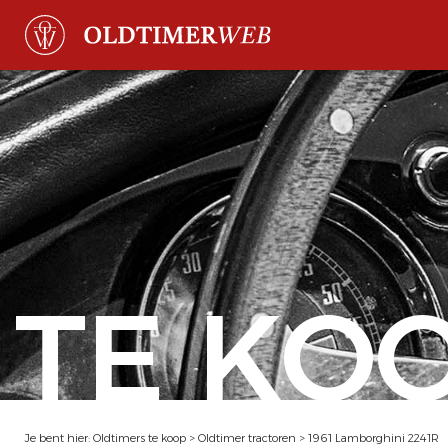
TE KO
Je bent hier:
Oldtimers te koop
>
Oldtimer tractoren
>
1961 Lamborghini 2241R