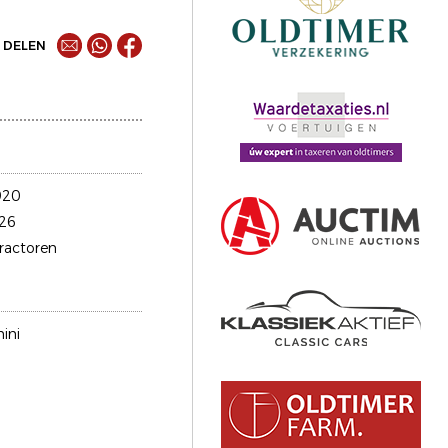
DELEN
920
26
tractoren
ini