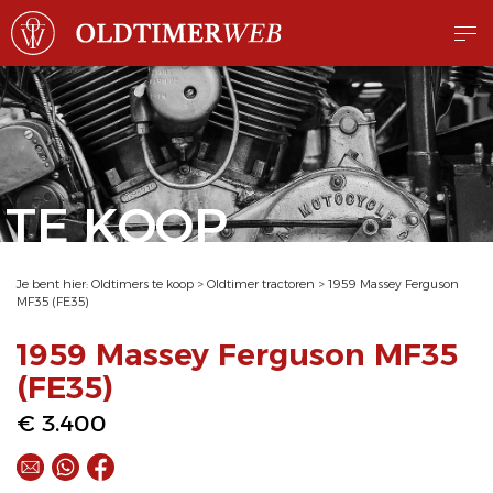
TE KOOP
Je bent hier:
Oldtimers te koop
>
Oldtimer tractoren
>
1959 Massey Ferguson
MF35 (FE35)
1959 Massey Ferguson MF35
(FE35)
€ 3.400