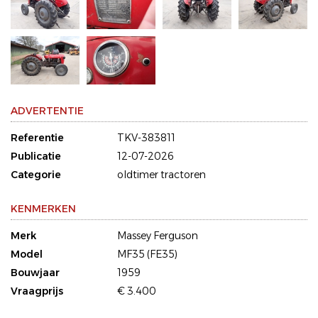
ADVERTENTIE
Referentie
TKV-383811
Publicatie
12-07-2026
Categorie
oldtimer tractoren
KENMERKEN
Merk
Massey Ferguson
Model
MF35 (FE35)
Bouwjaar
1959
Vraagprijs
€ 3.400