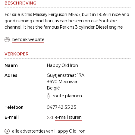
BESCHRIJVING
For sale is this Massey Ferguson MF35, built in 1959 in nice and
good running condition, as can be seen on our Youtube
channel. It has the famous Perkins 3 cylinder Diesel engine.
bezoek website
VERKOPER
Naam
Happy Old Iron
Adres
Guytjensstraat 17A
3670 Meeuwen
België
route plannen
Telefoon
0477 42 35 25
E-mail
e-mail sturen
alle advertenties van Happy Old Iron