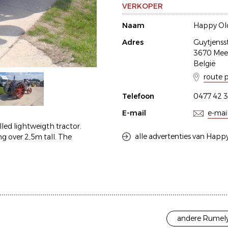
VERKOPER
Naam
Happy Old
Adres
Guytjenss
3670 Me
België
route 
Telefoon
0477 42 3
E-mail
e-mai
alled lightweigth tractor.
alle advertenties van Happy
ng over 2,5m tall. The
andere Rumely 