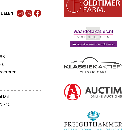
DELEN
86
26
tractoren
l Pull
 25-40