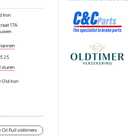
 Iron
traat 17A
euwen
plannen
5 25
l sturen
 Old Iron
Oil Pull oldtimers