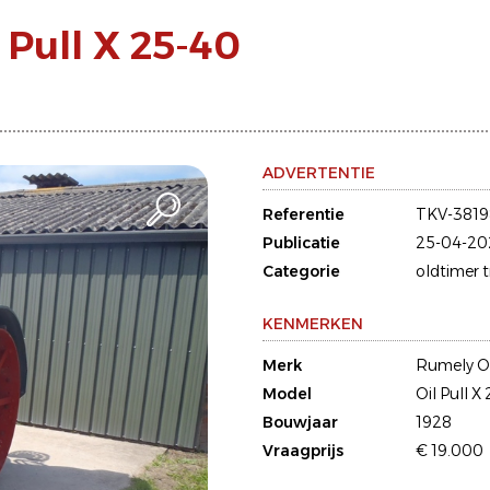
 Pull X 25-40
ADVERTENTIE
Referentie
TKV-3819
Publicatie
25-04-20
Categorie
oldtimer 
KENMERKEN
Merk
Rumely Oi
Model
Oil Pull X
Bouwjaar
1928
Vraagprijs
€ 19.000