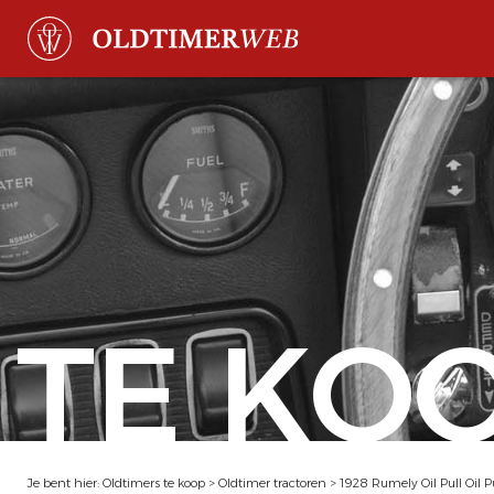
TE KO
Je bent hier:
Oldtimers te koop
>
Oldtimer tractoren
>
1928 Rumely Oil Pull Oil P