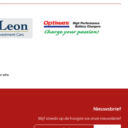
 info.
Nieuwsbrief
Blijf steeds op de hoogte via onze nieuwsbrief