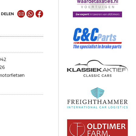
DELEN
042
26
motorfietsen