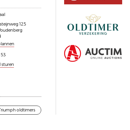
aal
steijnweg 125
Woudenberg
d
plannen
153
l sturen
Triumph oldtimers