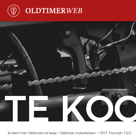
TE KO
Je bent hier:
Oldtimers te koop
>
Oldtimer motorfietsen
>
1973 Triumph T120