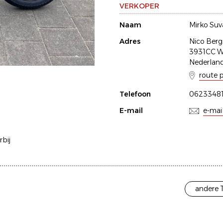
VERKOPER
Naam
Mirko Suv
Adres
Nico Berg
3931CC 
Nederlan
route 
Telefoon
0623348
E-mail
e-mai
rbij
andere 