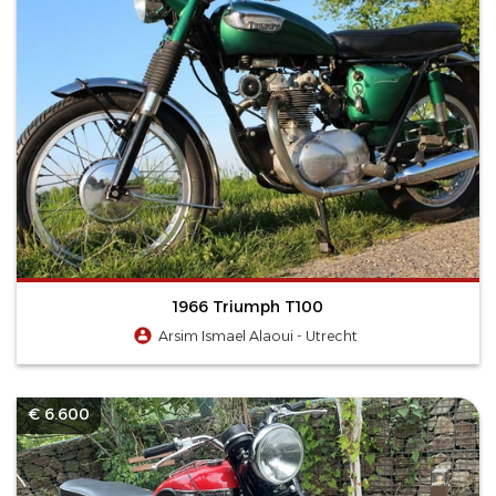
1966 Triumph T100
Arsim Ismael Alaoui - Utrecht
€ 6.600