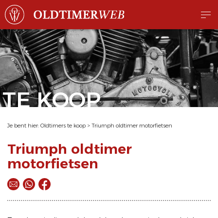
TE KOOP
Je bent hier:
Oldtimers te koop
>
Triumph oldtimer motorfietsen
Triumph oldtimer
motorfietsen