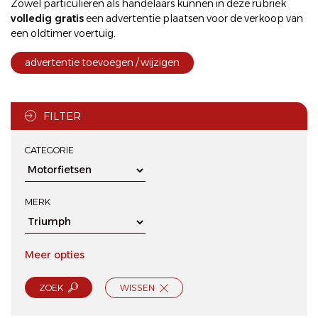
Zowel particulieren als handelaars kunnen in deze rubriek
volledig gratis
een
advertentie plaatsen
voor de
verkoop
van
een oldtimer voertuig.
advertentie toevoegen / wijzigen
FILTER
CATEGORIE
MERK
Meer opties
ZOEK
WISSEN