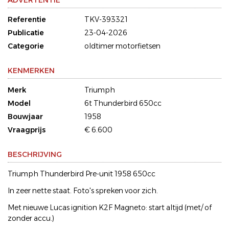
ADVERTENTIE
Referentie
TKV-393321
Publicatie
23-04-2026
Categorie
oldtimer motorfietsen
KENMERKEN
Merk
Triumph
Model
6t Thunderbird 650cc
Bouwjaar
1958
Vraagprijs
€ 6.600
BESCHRIJVING
Triumph Thunderbird Pre-unit 1958 650cc
In zeer nette staat. Foto's spreken voor zich.
Met nieuwe Lucas ignition K2F Magneto: start altijd (met/ of
zonder accu.)