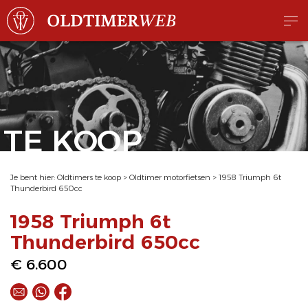
TE KOOP
Je bent hier:
Oldtimers te koop
>
Oldtimer motorfietsen
>
1958 Triumph 6t
Thunderbird 650cc
1958 Triumph 6t
Thunderbird 650cc
€ 6.600