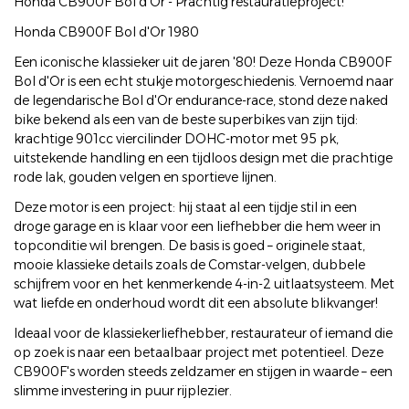
Honda CB900F Bol d'Or - Prachtig restauratieproject!
Honda CB900F Bol d'Or 1980
Een iconische klassieker uit de jaren '80! Deze Honda CB900F
Bol d'Or is een echt stukje motorgeschiedenis. Vernoemd naar
de legendarische Bol d'Or endurance-race, stond deze naked
bike bekend als een van de beste superbikes van zijn tijd:
krachtige 901cc viercilinder DOHC-motor met 95 pk,
uitstekende handling en een tijdloos design met die prachtige
rode lak, gouden velgen en sportieve lijnen.
Deze motor is een project: hij staat al een tijdje stil in een
droge garage en is klaar voor een liefhebber die hem weer in
topconditie wil brengen. De basis is goed – originele staat,
mooie klassieke details zoals de Comstar-velgen, dubbele
schijfrem voor en het kenmerkende 4-in-2 uitlaatsysteem. Met
wat liefde en onderhoud wordt dit een absolute blikvanger!
Ideaal voor de klassiekerliefhebber, restaurateur of iemand die
op zoek is naar een betaalbaar project met potentieel. Deze
CB900F's worden steeds zeldzamer en stijgen in waarde – een
slimme investering in puur rijplezier.