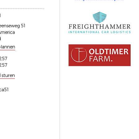
1
eenseweg 51
America
d
plannen
257
257
l sturen
ica51