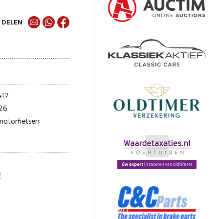
DELEN
17
26
motorfietsen
E