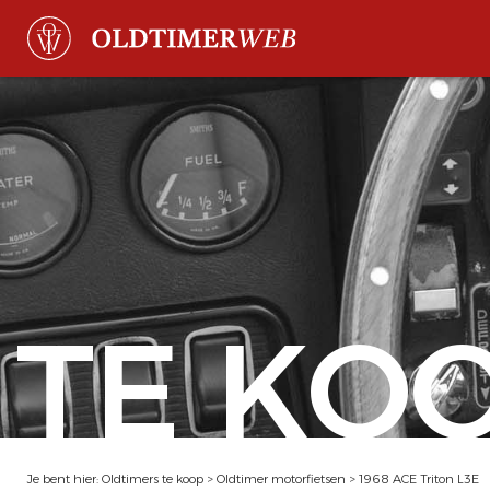
TE KO
Je bent hier:
Oldtimers te koop
>
Oldtimer motorfietsen
>
1968 ACE Triton L3E