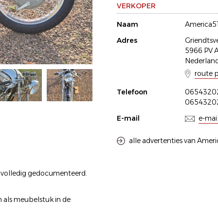
VERKOPER
Naam
America5
Adres
Griendtsv
5966 PV 
Nederlan
route 
Telefoon
0654320
0654320
E-mail
e-mai
alle advertenties van Amer
 volledig gedocumenteerd.
n als meubelstuk in de