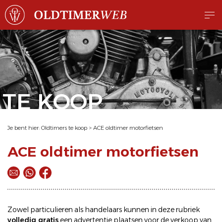
TE KOOP
Je bent hier:
Oldtimers te koop
>
ACE oldtimer motorfietsen
ACE oldtimer motorfietsen
Zowel particulieren als handelaars kunnen in deze rubriek
volledig gratis
een
advertentie plaatsen
voor de
verkoop
van