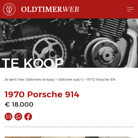
TE KOOP
Je bent hier:
Oldtimers te koop
>
Oldtimer auto's
>
1970 Porsche 914
1970 Porsche 914
€ 18.000