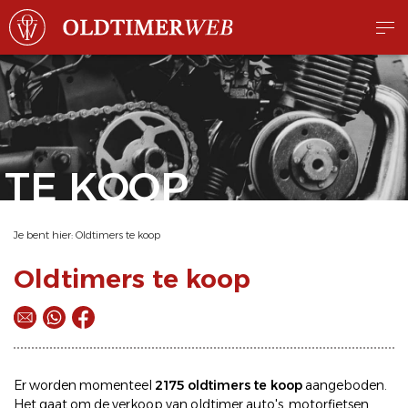
TE KOOP
Je bent hier:
Oldtimers te koop
Oldtimers te koop
Er worden momenteel
2175 oldtimers te koop
aangeboden.
Het gaat om de
verkoop
van oldtimer
auto's
,
motorfietsen
,