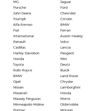
MG
Jaguar
Porsche
Ford
John Deere
Chevrolet
Triumph
Citroën
Alfa Romeo
BMW
Fiat
Ferrari
International
Austin-Healey
Renault
Volvo
Cadillac
Lancia
Harley-Davidson
Peugeot
Honda
Mini
Toyota
Deutz
Rolls-Royce
Buick
BMW
Land Rover
Opel
Chrysler
Nissan
Lamborghini
Maserati
Honda
Massey Ferguson
Morris
Minneapolis-Moline
Oldsmobile
Pontiac
Morgan