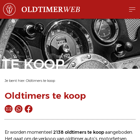
TE KOOP
Je bent hier:
Oldtimers te koop
Oldtimers te koop
Er worden momenteel
2138 oldtimers te koop
aangeboden.
Het gaat om de
verkoop
van oldtimer
auto's
,
motorfietsen
,