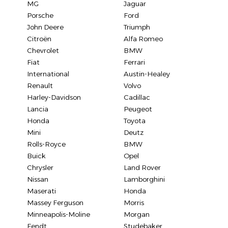
MG
Jaguar
Porsche
Ford
John Deere
Triumph
Citroën
Alfa Romeo
Chevrolet
BMW
Fiat
Ferrari
International
Austin-Healey
Renault
Volvo
Harley-Davidson
Cadillac
Lancia
Peugeot
Honda
Toyota
Mini
Deutz
Rolls-Royce
BMW
Buick
Opel
Chrysler
Land Rover
Nissan
Lamborghini
Maserati
Honda
Massey Ferguson
Morris
Minneapolis-Moline
Morgan
Fendt
Studebaker