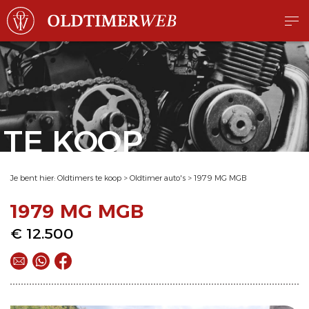
TE KOOP
Je bent hier:
Oldtimers te koop
>
Oldtimer auto's
>
1979 MG MGB
1979 MG MGB
€ 12.500