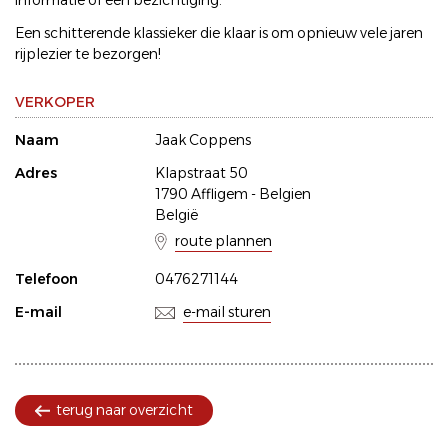
informatie of een bezichtiging.
Een schitterende klassieker die klaar is om opnieuw vele jaren
rijplezier te bezorgen!
VERKOPER
Naam
Jaak Coppens
Adres
Klapstraat 50
1790 Affligem - Belgien
België
route plannen
Telefoon
0476271144
E-mail
e-mail sturen
terug naar overzicht