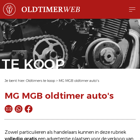
TE KOOP
Je bent hier:
Oldtimers te koop
>
MG MGB oldtimer auto's
MG MGB oldtimer auto's
Zowel particulieren als handelaars kunnen in deze rubriek
volledig gratis
een
advertentie plaatsen
voor de
verkoop
van