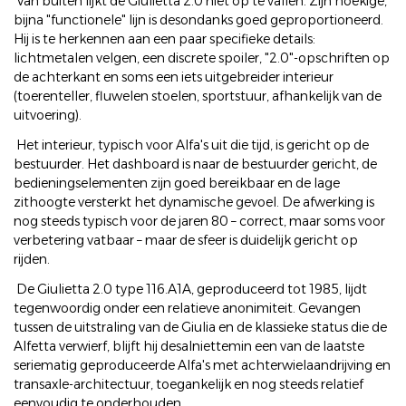
Van buiten lijkt de Giulietta 2.0 niet op te vallen. Zijn hoekige,
bijna "functionele" lijn is desondanks goed geproportioneerd.
Hij is te herkennen aan een paar specifieke details:
lichtmetalen velgen, een discrete spoiler, "2.0"-opschriften op
de achterkant en soms een iets uitgebreider interieur
(toerenteller, fluwelen stoelen, sportstuur, afhankelijk van de
uitvoering).
Het interieur, typisch voor Alfa's uit die tijd, is gericht op de
bestuurder. Het dashboard is naar de bestuurder gericht, de
bedieningselementen zijn goed bereikbaar en de lage
zithoogte versterkt het dynamische gevoel. De afwerking is
nog steeds typisch voor de jaren 80 – correct, maar soms voor
verbetering vatbaar – maar de sfeer is duidelijk gericht op
rijden.
De Giulietta 2.0 type 116.A1A, geproduceerd tot 1985, lijdt
tegenwoordig onder een relatieve anonimiteit. Gevangen
tussen de uitstraling van de Giulia en de klassieke status die de
Alfetta verwierf, blijft hij desalniettemin een van de laatste
seriematig geproduceerde Alfa's met achterwielaandrijving en
transaxle-architectuur, toegankelijk en nog steeds relatief
eenvoudig te onderhouden.