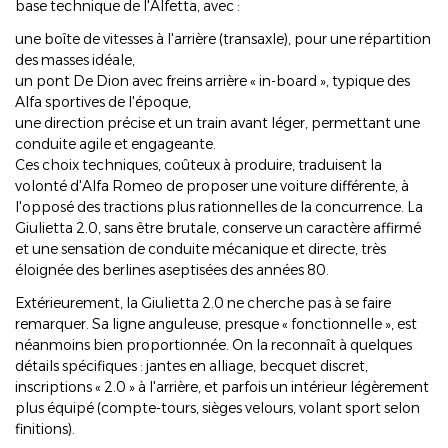
base technique de l'Alfetta, avec :
une boîte de vitesses à l'arrière (transaxle), pour une répartition
des masses idéale,
un pont De Dion avec freins arrière « in-board », typique des
Alfa sportives de l'époque,
une direction précise et un train avant léger, permettant une
conduite agile et engageante.
Ces choix techniques, coûteux à produire, traduisent la
volonté d'Alfa Romeo de proposer une voiture différente, à
l'opposé des tractions plus rationnelles de la concurrence. La
Giulietta 2.0, sans être brutale, conserve un caractère affirmé
et une sensation de conduite mécanique et directe, très
éloignée des berlines aseptisées des années 80.
Extérieurement, la Giulietta 2.0 ne cherche pas à se faire
remarquer. Sa ligne anguleuse, presque « fonctionnelle », est
néanmoins bien proportionnée. On la reconnaît à quelques
détails spécifiques : jantes en alliage, becquet discret,
inscriptions « 2.0 » à l'arrière, et parfois un intérieur légèrement
plus équipé (compte-tours, sièges velours, volant sport selon
finitions).