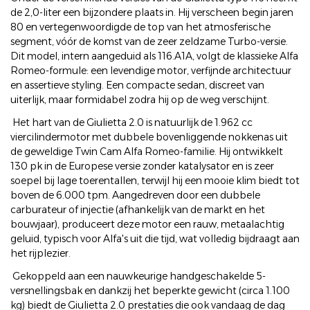
de 2,0-liter een bijzondere plaats in. Hij verscheen begin jaren
80 en vertegenwoordigde de top van het atmosferische
segment, vóór de komst van de zeer zeldzame Turbo-versie.
Dit model, intern aangeduid als 116.A1A, volgt de klassieke Alfa
Romeo-formule: een levendige motor, verfijnde architectuur
en assertieve styling. Een compacte sedan, discreet van
uiterlijk, maar formidabel zodra hij op de weg verschijnt.
Het hart van de Giulietta 2.0 is natuurlijk de 1.962 cc
viercilindermotor met dubbele bovenliggende nokkenas uit
de geweldige Twin Cam Alfa Romeo-familie. Hij ontwikkelt
130 pk in de Europese versie zonder katalysator en is zeer
soepel bij lage toerentallen, terwijl hij een mooie klim biedt tot
boven de 6.000 tpm. Aangedreven door een dubbele
carburateur of injectie (afhankelijk van de markt en het
bouwjaar), produceert deze motor een rauw, metaalachtig
geluid, typisch voor Alfa's uit die tijd, wat volledig bijdraagt aan
het rijplezier.
Gekoppeld aan een nauwkeurige handgeschakelde 5-
versnellingsbak en dankzij het beperkte gewicht (circa 1.100
kg) biedt de Giulietta 2.0 prestaties die ook vandaag de dag