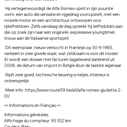
Hij vertegenwoordigt de Alfa Romeo-spirit in zijn puurste
vorm: een auto die sensatie en rijgedrag vooropstelt, met een
nobele motor en een architectuur ontworpen voor
rijliefhebbers. Zelfs vandaag de dag spreekt hij liefhebbers aan
die op zoek zijn naar een originele, expressieve youngtimer,
trouw aan de Italiaanse sportspirit.
Dit exemplaar, nieuw verkocht in Frankrijk op 30-9-1983,
verkeert in zeer goede staat, wat zeldzaam is voor dit model.
Er wordt een dossier met facturen bijgeleverd daterend uit
2006, de datum van import in België door de laatste eigenaar.
Rijdt zeer goed, technische keuring is netjes, interieur is
onberispelijk.
Meer info: https://www.route59.be/all/alfa-romeo-giulietta-2-
0l/
== Informations en Français ==
Informations générales
Affichage du compteur: 95.102 km
Couleur: Bleu