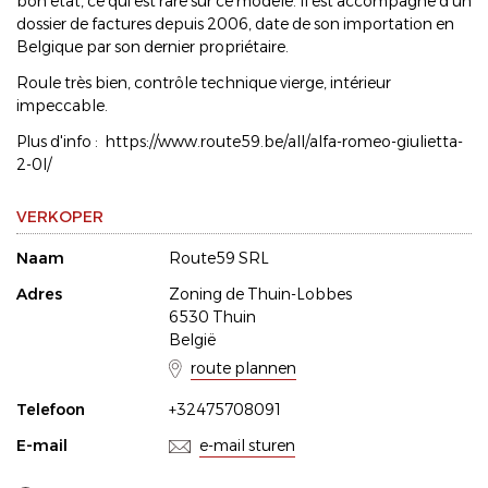
bon état, ce qui est rare sur ce modèle. Il est accompagné d'un
dossier de factures depuis 2006, date de son importation en
Belgique par son dernier propriétaire.
Roule très bien, contrôle technique vierge, intérieur
impeccable.
Plus d'info : https://www.route59.be/all/alfa-romeo-giulietta-
2-0l/
VERKOPER
Naam
Route59 SRL
Adres
Zoning de Thuin-Lobbes
6530 Thuin
België
route plannen
Telefoon
+32475708091
E-mail
e-mail sturen