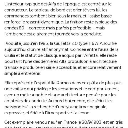
L'intérieur, typique des Alfa de l'époque, est centré sur le
conducteur. Le tableau de bord est orienté vers lui, les
commandes tombent bien sous la main, et l'assise basse
renforce le ressenti dynamique. La finition reste typique des
années 80 — correcte mais parfois perfectible — mais
l'ambiance est clairement tournée vers la conduite.
Produite jusqu'en 1985, la Giulietta 2.0 type 116.A1A souffre
aujourd'hui d'un relatif anonymat. Coincée entre l'aura de la
Giulia et le statut de classique acquis par l'Alfetta, elle reste
pourtant l'une des dernières Alfa propulsion à architecture
transaxle produite en série, accessible, et encore relativement
simple à entretenir.
Elle représente l'esprit Alfa Romeo dans ce qu'il a de plus pur :
une voiture qui privilégie les sensations et le comportement,
avec un moteur noble et une architecture pensée pour les
amateurs de conduite. Aujourd'hui encore, elle séduit les
passionnés à la recherche d'une youngtimer originale,
expressive, et fidèle à l'âme sportive italienne.
Cet exemplaire, vendu neuf en France le 30/9/1983, est en très