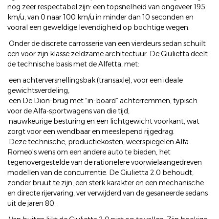
nog zeer respectabel zijn: een topsnelheid van ongeveer 195
km/u, van 0 naar 100 km/u in minder dan 10 seconden en
vooral een geweldige levendigheid op bochtige wegen.
Onder de discrete carrosserie van een vierdeurs sedan schuilt
een voor zijn klasse zeldzame architectuur. De Giulietta deelt
de technische basis met de Alfetta, met:
een achterversnellingsbak (transaxle), voor een ideale
gewichtsverdeling,
een De Dion-brug met “in-board” achterremmen, typisch
voor de Alfa-sportwagens van die tijd,
nauwkeurige besturing en een lichtgewicht voorkant, wat
zorgt voor een wendbaar en meeslepend rijgedrag.
Deze technische, productiekosten, weerspiegelen Alfa
Romeo's wens om een andere auto te bieden, het
tegenovergestelde van de rationelere voorwielaangedreven
modellen van de concurrentie. De Giulietta 2.0 behoudt,
zonder bruut te zijn, een sterk karakter en een mechanische
en directe rijervaring, ver verwijderd van de gesaneerde sedans
uit de jaren 80.