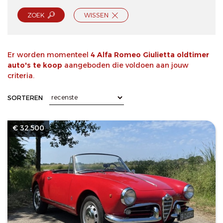
ZOEK
WISSEN
Er worden momenteel
4 Alfa Romeo Giulietta oldtimer
auto's te koop
aangeboden die voldoen aan jouw
criteria.
SORTEREN
€ 32.500