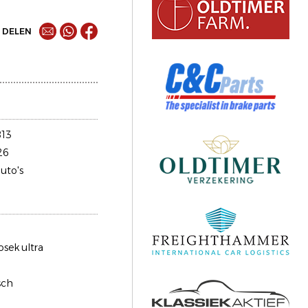
DELEN
13
26
uto's
osek ultra
sch