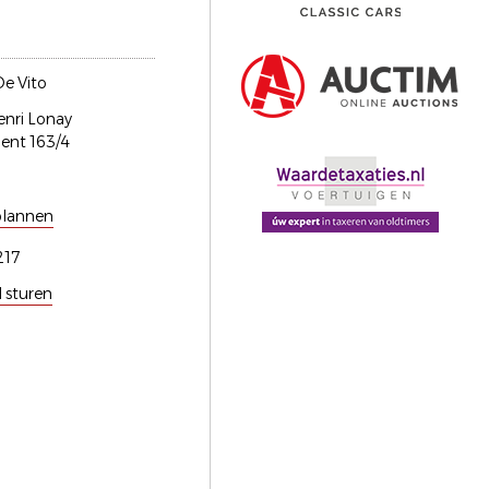
e Vito
nri Lonay
ent 163/4
plannen
217
l sturen