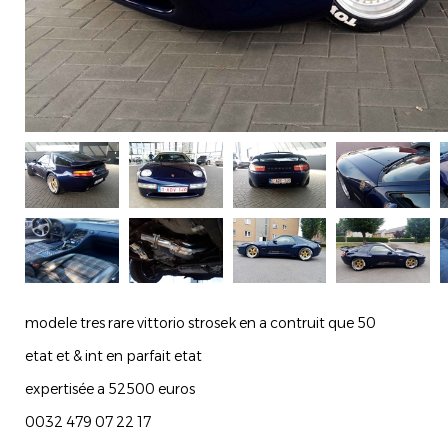
modele tres rare vittorio strosek en a contruit que 50
etat et & int en parfait etat
expertisée a 52500 euros
0032 479 07 22 17