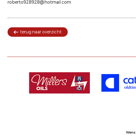
roberto928928@hotmail.com
terug naar overzicht
Wens 