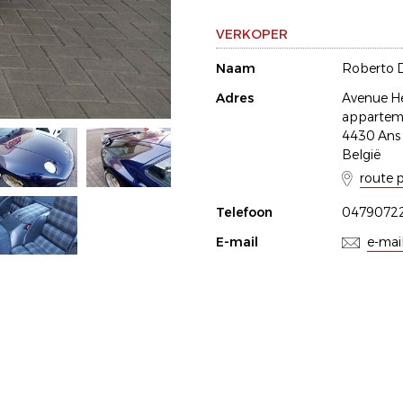
VERKOPER
Naam
Roberto D
Adres
Avenue He
appartem
4430 Ans
België
route 
Telefoon
0479072
E-mail
e-mai