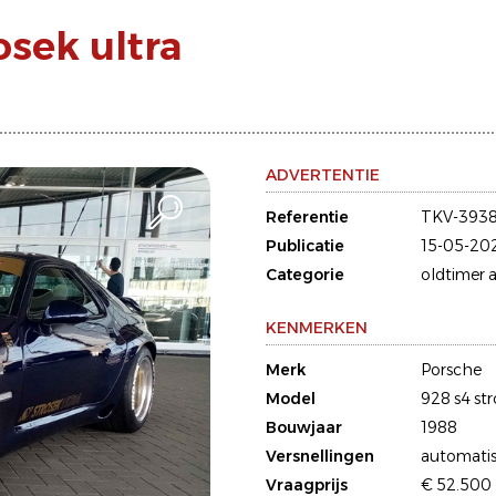
osek ultra
ADVERTENTIE
Referentie
TKV-3938
Publicatie
15-05-20
Categorie
oldtimer a
KENMERKEN
Merk
Porsche
Model
928 s4 str
Bouwjaar
1988
Versnellingen
automati
Vraagprijs
€ 52.500