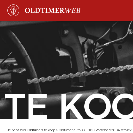
TE KO
Je bent hier:
Oldtimers te koop
>
Oldtimer auto's
>
1988 Porsche 928 s4 strosek 